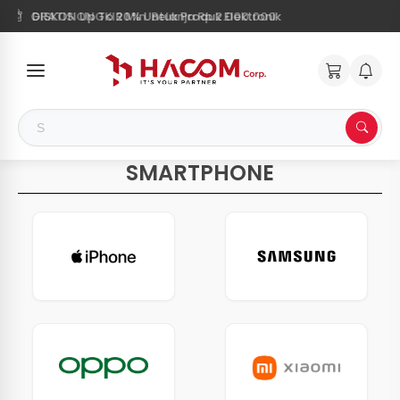
GRATIS ONGKIR Min. Belanja Rp 2.000.000
DISKON Up To 20% Untuk Produk Elektronik
Beranda
>
Mitra - Hacom
SMARTPHONE